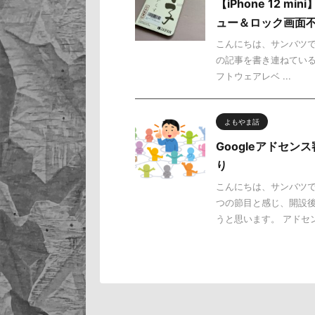
【iPhone 12
ュー＆ロック画面
こんにちは、サンバツです
の記事を書き連ねている私
フトウェアレベ ...
よもやま話
Googleアドセ
り
こんにちは、サンバツです
つの節目と感じ、開設
うと思います。 アドセンス