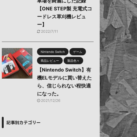
車場を綺麗にした記録
【ONE STEP製 充電式コ
ードレス草刈機レビュ
ー】
2022/7/11
Nintendo Switch
ゲーム
商品レビュー
製品色々
【Nintendo Switch】有
機ELモデルに買い替えた
ら、信じられない程快適
になった。
2021/12/26
記事別カテゴリー