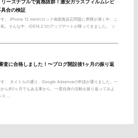
 mini】リーズナブルで質感抜群！激安ガラスフィルムレビ
不具合の検証
。 iPhone 12 miniのロック画面無反応問題に界隈が沸く中、こ
。そんな中、iOS14.2.1のアップデートが降ってきました。 ソ
ンス審査に合格しました！〜ブログ開設後1ヶ月の振り返
、 タイトルの通り、Google Adsenceの申請が通りました。一
後から約1ヶ月でもある事から、一度自身の活動を振り返ってみよ
 ...