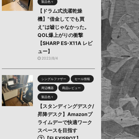
製品色々
【ドラム式洗濯乾燥
機】”借金してでも買
え”は嘘じゃなかった。
QOL爆上がりの衝撃
【SHARP ES-X11A レビ
ュー】
2023/8/4
シングルファザー
セール情報
周辺機器
商品レビュー
製品色々
【スタンディングデスク/
昇降デスク】Amazonプ
ライムデーで快適ワーク
スペースを目指す
②【FLEXISPOT】