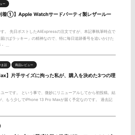
ュー
から到着①】Apple Watchサードパーティ製レザールー
。 先日ポストしたAliExpressの注文ですが、本記事執筆時点で
「届けばラッキー」の精神なので、特に毎日追跡番号を追いかけた
...
やま話
商品レビュー
Pro Max】片手サイズに拘った私が、購入を決めた3つの理
ユーです。 という事で、微妙にリニューアルしてから初投稿。結
が、もう少しでiPhone 13 Pro Maxが届く予定なのです。 過去記