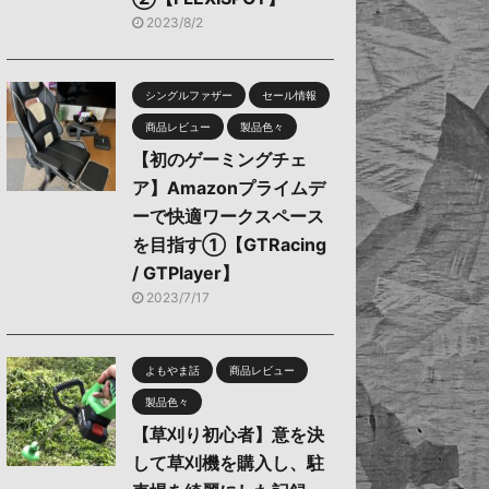
2023/8/2
シングルファザー
セール情報
商品レビュー
製品色々
【初のゲーミングチェ
ア】Amazonプライムデ
ーで快適ワークスペース
を目指す①【GTRacing
/ GTPlayer】
2023/7/17
よもやま話
商品レビュー
製品色々
【草刈り初心者】意を決
して草刈機を購入し、駐