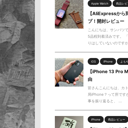
Apple Watch
商品レビ
【AliExpress
プ！開封レビュー
こんにちは、サンバツです
5品程到着済みです。 
りはしていないのですが・ 
iOS
iPhone
よも
【iPhone 13 
由
皆さんこんにちは、カト
局iPhone？って所です
事を振り返ると、 ...
iPhone
商品レビュー