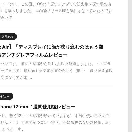
ユーです。 この度、iOSの「探す」アプリで紛失物を探す事の出
アタグ）を購入しました。 …勿論リリース時も気にはなっていたのです
い浮 ...
製品色々
ok Air】「ディスプレイに顔が映り込むのはもう嫌
O製アンチグレアフィルムレビュー
バツです。 前回の投稿から約1ヶ月以上経過しました。・・プラ
ってまして、精神面も不安定な事からもう（略 ・・取り敢えず以
になってきま ...
レビュー
one 12 mini 1週間使用後レビュー
す。 暫く12miniの投稿が続いていますが、本当に使い易いんで
せん・・！ 大画面かつコンパクト、手に負担のない超軽量。最
まうと、片 ...