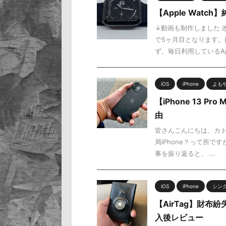
【Apple Wat
↓動画も制作しました 
で5ヶ月目となります。振
ず、毎日利用しているAp 
iOS
iPhone
よも
【iPhone 13 
由
皆さんこんにちは、カト
局iPhone？って所です
事を振り返ると、 ...
iOS
iPhone
シン
【AirTag】財
入後レビュー