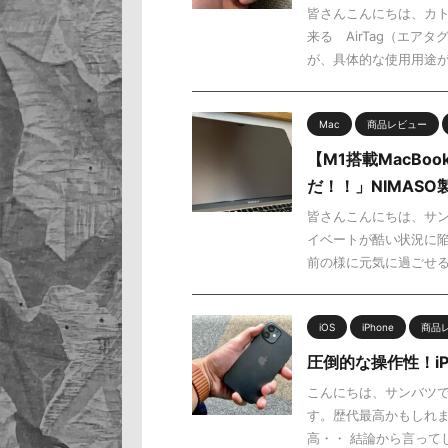
皆さんこんにちは、カト
来る AirTag（エ
が、具体的な使用用途が思
Mac
商品レビュー
【M1搭載MacBo
だ！！」NIMAS
皆さんこんにちは、サン
イベートが酷い状況に陥
前の様に元気に過ごせる様
iOS
iPhone
商品
圧倒的な操作性！iPh
こんにちは、サンバツで
す。歴代最高かもしれま
高・・ 結論から言ってし