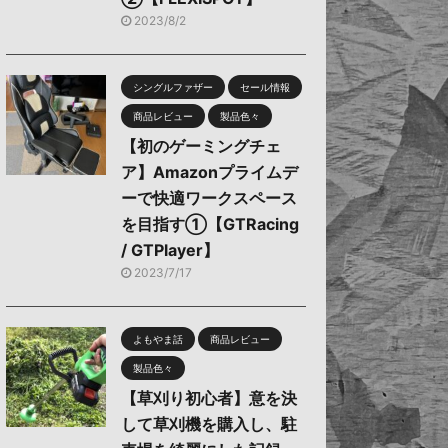
2023/8/2
シングルファザー
セール情報
商品レビュー
製品色々
【初のゲーミングチェ
ア】Amazonプライムデ
ーで快適ワークスペース
を目指す①【GTRacing
/ GTPlayer】
2023/7/17
よもやま話
商品レビュー
製品色々
【草刈り初心者】意を決
して草刈機を購入し、駐