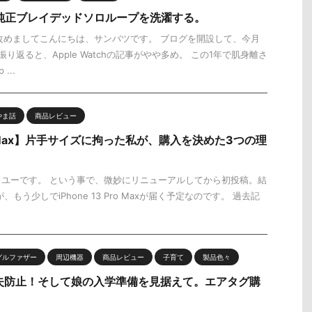
ch】純正ブレイデッドソロループを洗濯する。
改めましてこんにちは、サンバツです。 ブログを開設して、今月
り返ると、Apple Watchの記事がやや多め。 この1年で肌身離さ
...
やま話
商品レビュー
Pro Max】片手サイズに拘った私が、購入を決めた3つの理
ユーです。 という事で、微妙にリニューアルしてから初投稿。結
が、もう少しでiPhone 13 Pro Maxが届く予定なのです。 過去記
グルファザー
周辺機器
商品レビュー
子育て
製品色々
布紛失防止！そして娘の入学準備を見据えて。エアタグ購