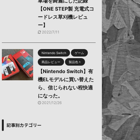
車場を綺麗にした記録
【ONE STEP製 充電式コ
ードレス草刈機レビュ
ー】
2022/7/11
Nintendo Switch
ゲーム
商品レビュー
製品色々
【Nintendo Switch】有
機ELモデルに買い替えた
ら、信じられない程快適
になった。
2021/12/26
記事別カテゴリー