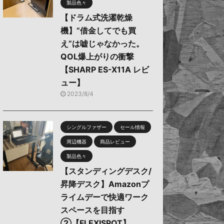
製品色々
【ドラム式洗濯乾燥
機】”借金してでも買
え”は嘘じゃなかった。
QOL爆上がりの衝撃
【SHARP ES-X11A レビ
ュー】
2023/8/4
シングルファザー
セール情報
周辺機器
商品レビュー
製品色々
【スタンディングデスク/
昇降デスク】Amazonプ
ライムデーで快適ワーク
スペースを目指す
②【FLEXISPOT】