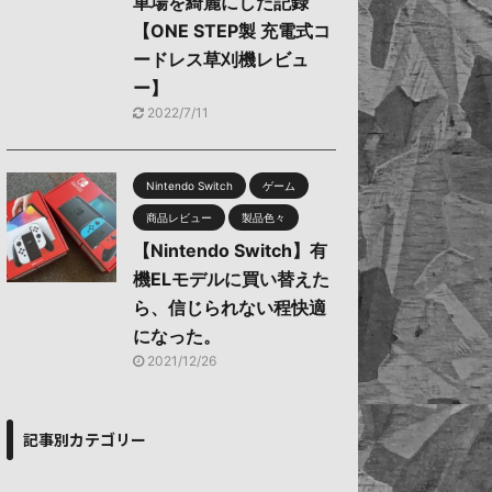
車場を綺麗にした記録
【ONE STEP製 充電式コ
ードレス草刈機レビュ
ー】
2022/7/11
Nintendo Switch
ゲーム
商品レビュー
製品色々
【Nintendo Switch】有
機ELモデルに買い替えた
ら、信じられない程快適
になった。
2021/12/26
記事別カテゴリー