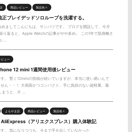
話
商品レビュー
製品色々
ch】純正ブレイデッドソロループを洗濯する。
改めましてこんにちは、サンバツです。 ブログを開設して、今月
り返ると、Apple Watchの記事がやや多め。 この1年で肌身離さ
...
レビュー
one 12 mini 1週間使用後レビュー
す。 暫く12miniの投稿が続いていますが、本当に使い易いんで
せん・・！ 大画面かつコンパクト、手に負担のない超軽量。最
まうと、片 ...
よもやま話
商品レビュー
製品色々
liExpress（アリエクスプレス）購入体験記
す。 気になりつつも、今まで手を出していなかった