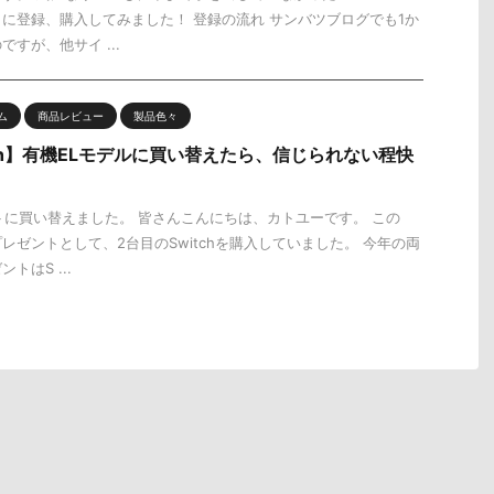
今回試しに登録、購入してみました！ 登録の流れ サンバツブログでも1か
すが、他サイ ...
ム
商品レビュー
製品色々
Switch】有機ELモデルに買い替えたら、信じられない程快
トに買い替えました。 皆さんこんにちは、カトユーです。 この
レゼントとして、2台目のSwitchを購入していました。 今年の両
はS ...