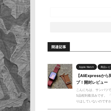
関連記事
Apple Watch
商品レビ
【AliExpress
プ！開封レビュー
こんにちは、サンバツです
5品程到着済みです。 
りはしていないのですが・ 