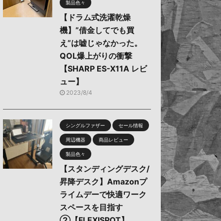
製品色々
【ドラム式洗濯乾燥
機】”借金してでも買
え”は嘘じゃなかった。
QOL爆上がりの衝撃
【SHARP ES-X11A レビ
ュー】
2023/8/4
シングルファザー
セール情報
周辺機器
商品レビュー
製品色々
【スタンディングデスク/
昇降デスク】Amazonプ
ライムデーで快適ワーク
スペースを目指す
②【FLEXISPOT】