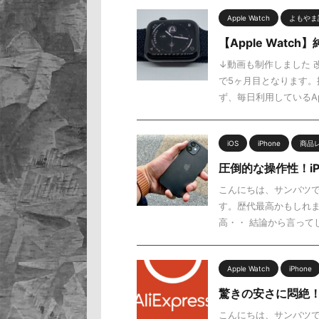
Apple Watch
よもやま
【Apple Wat
↓動画も制作しました 
で5ヶ月目となります。振
ず、毎日利用しているAp 
iOS
iPhone
商品
圧倒的な操作性！iPh
こんにちは、サンバツで
す。歴代最高かもしれま
高・・ 結論から言ってし
Apple Watch
iPhone
驚きの安さに悶絶！A
こんにちは、サンバツで