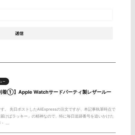
ュー
から到着①】Apple Watchサードパーティ製レザールー
。 先日ポストしたAliExpressの注文ですが、本記事執筆時点で
「届けばラッキー」の精神なので、特に毎日追跡番号を追いかけた
...