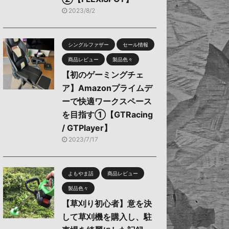
2023/8/2
シングルファザー
セール情報
商品レビュー
製品色々
【初のゲーミングチェ
ア】Amazonプライムデ
ーで快適ワークスペース
を目指す①【GTRacing
/ GTPlayer】
2023/7/17
よもやま話
商品レビュー
製品色々
【草刈り初心者】意を決
して草刈機を購入し、駐