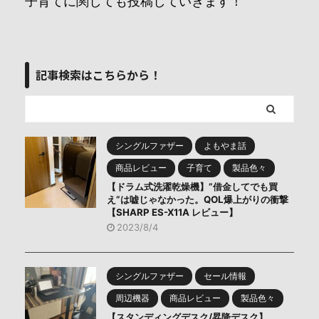
子育てに関しても投稿していきます！
記事検索はこちらから！
シングルファザー
よもやま話
商品レビュー
子育て
製品色々
【ドラム式洗濯乾燥機】”借金してでも買
え”は嘘じゃなかった。QOL爆上がりの衝撃
【SHARP ES-X11A レビュー】
2023/8/4
シングルファザー
セール情報
周辺機器
商品レビュー
製品色々
【スタンディングデスク/昇降デスク】