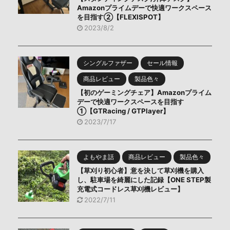
Amazonプライムデーで快適ワークスペース
を目指す②【FLEXISPOT】
2023/8/2
シングルファザー
セール情報
商品レビュー
製品色々
【初のゲーミングチェア】Amazonプライム
デーで快適ワークスペースを目指す
①【GTRacing / GTPlayer】
2023/7/17
よもやま話
商品レビュー
製品色々
【草刈り初心者】意を決して草刈機を購入
し、駐車場を綺麗にした記録【ONE STEP製
充電式コードレス草刈機レビュー】
2022/7/11