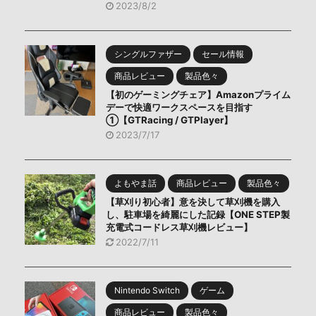
2023/8/2
シングルファザー
セール情報
商品レビュー
製品色々
【初のゲーミングチェア】Amazonプライム
デーで快適ワークスペースを目指す
①【GTRacing / GTPlayer】
2023/7/17
よもやま話
商品レビュー
製品色々
【草刈り初心者】意を決して草刈機を購入
し、駐車場を綺麗にした記録【ONE STEP製
充電式コードレス草刈機レビュー】
2022/7/11
Nintendo Switch
ゲーム
商品レビュー
製品色々