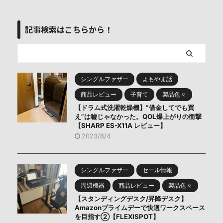
記事検索はこちらから！
シングルファザー
よもやま話
商品レビュー
子育て
製品色々
【ドラム式洗濯乾燥機】”借金してでも買
え”は嘘じゃなかった。QOL爆上がりの衝撃
【SHARP ES-X11A レビュー】
2023/8/4
シングルファザー
セール情報
周辺機器
商品レビュー
製品色々
【スタンディングデスク/昇降デスク】
Amazonプライムデーで快適ワークスペース
を目指す②【FLEXISPOT】