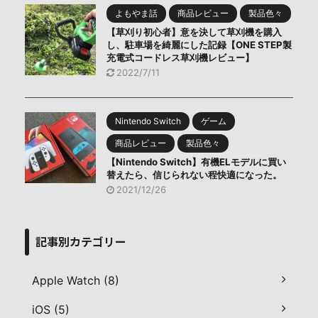
よもやま話
商品レビュー
製品色々
【草刈り初心者】意を決して草刈機を購入
し、駐車場を綺麗にした記録【ONE STEP製
充電式コードレス草刈機レビュー】
2022/7/11
Nintendo Switch
ゲーム
商品レビュー
製品色々
【Nintendo Switch】有機ELモデルに買い
替えたら、信じられない程快適になった。
2021/12/26
記事別カテゴリー
Apple Watch (8)
iOS (5)