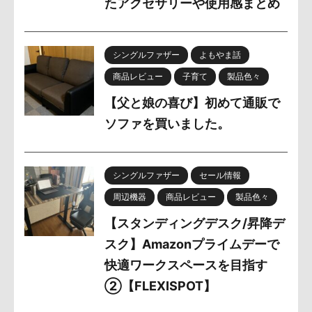
たアクセサリーや使用感まとめ
シングルファザー
よもやま話
商品レビュー
子育て
製品色々
【父と娘の喜び】初めて通販で
ソファを買いました。
シングルファザー
セール情報
周辺機器
商品レビュー
製品色々
【スタンディングデスク/昇降デ
スク】Amazonプライムデーで
快適ワークスペースを目指す
②【FLEXISPOT】