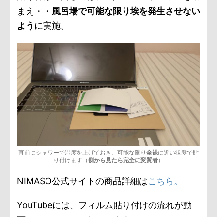
まえ・・
風呂場で可能な限り埃を発生させない
よう
に実施。
直前にシャワーで湿度を上げておき、可能な限り
全裸
に近い状態で貼
り付けます（
側から見たら完全に変質者
）
NIMASO公式サイトの商品詳細は
こちら。
YouTubeには、フィルム貼り付けの流れが動