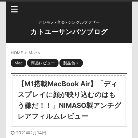
デジモノ×音楽×シングルファザー
カトユーサンバツブログ
HOME
>
Mac
>
Mac
商品レビュー
製品色々
【M1搭載MacBook Air】「ディ
スプレイに顔が映り込むのはも
う嫌だ！！」NIMASO製アンチグ
レアフィルムレビュー
2021年2月14日