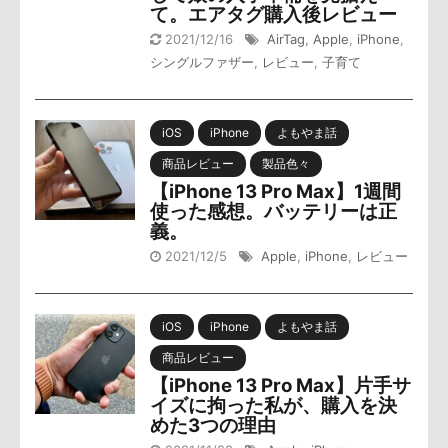
て。エアタグ購入後レビュー
2021/12/16
AirTag
,
Apple
,
iPhone
,
シングルファザー
,
レビュー
,
子育て
iOS
iPhone
よもやま話
商品レビュー
製品色々
【iPhone 13 Pro Max】1週間
使った感想。バッテリーは正
義。
2021/12/5
Apple
,
iPhone
,
レビュー
iOS
iPhone
よもやま話
商品レビュー
【iPhone 13 Pro Max】片手サ
イズに拘った私が、購入を決
めた3つの理由