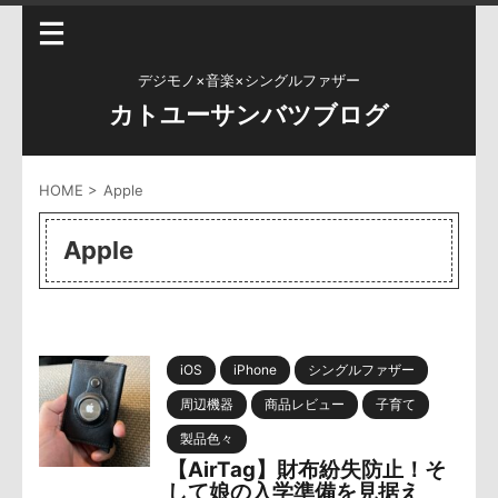
デジモノ×音楽×シングルファザー
カトユーサンバツブログ
HOME
>
Apple
Apple
iOS
iPhone
シングルファザー
周辺機器
商品レビュー
子育て
製品色々
【AirTag】財布紛失防止！そ
して娘の入学準備を見据え