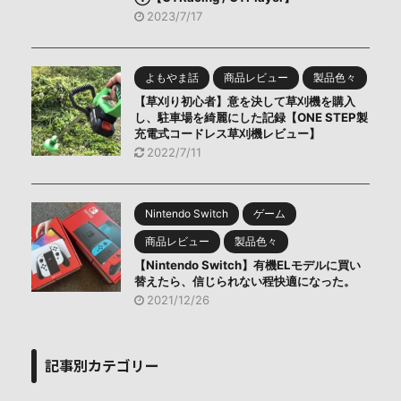
2023/7/17
よもやま話
商品レビュー
製品色々
【草刈り初心者】意を決して草刈機を購入
し、駐車場を綺麗にした記録【ONE STEP製
充電式コードレス草刈機レビュー】
2022/7/11
Nintendo Switch
ゲーム
商品レビュー
製品色々
【Nintendo Switch】有機ELモデルに買い
替えたら、信じられない程快適になった。
2021/12/26
記事別カテゴリー