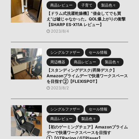
商品レビュー
子育て
製品色々
【ドラム式洗濯乾燥機】”借金してでも買
え”は嘘じゃなかった。QOL爆上がりの衝撃
【SHARP ES-X11A レビュー】
2023/8/4
シングルファザー
セール情報
周辺機器
商品レビュー
製品色々
【スタンディングデスク/昇降デスク】
Amazonプライムデーで快適ワークスペース
を目指す②【FLEXISPOT】
2023/8/2
シングルファザー
セール情報
商品レビュー
製品色々
【初のゲーミングチェア】Amazonプライム
デーで快適ワークスペースを目指す
①【GTRacing / GTPlayer】