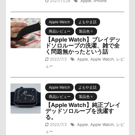
2021/11/28
Apple
,
iPhone
Apple Watch
よもやま話
商品レビュー
製品色々
【Apple Watch】ブレイデッ
ドソロループの洗濯、雑で全
く問題無かったという話
2022/7/2
Apple
,
Apple Watch
,
レビ
ュー
Apple Watch
よもやま話
商品レビュー
製品色々
【Apple Watch】純正ブレイ
デッドソロループを洗濯す
る。
2022/7/2
Apple
,
Apple Watch
,
レビ
ュー