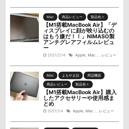
Mac
商品レビュー
製品色々
【M1搭載MacBook Air】「デ
ィスプレイに顔が映り込むの
はもう嫌だ！！」NIMASO製
アンチグレアフィルムレビュ
ー
2021/2/14
Apple
,
Mac，
,
レビュー
Mac
よもやま話
周辺機器
商品レビュー
製品色々
【M1搭載MacBook Air】購入
したアクセサリーや使用感ま
とめ
2021/1/4
Apple
,
Mac，
,
レビュー