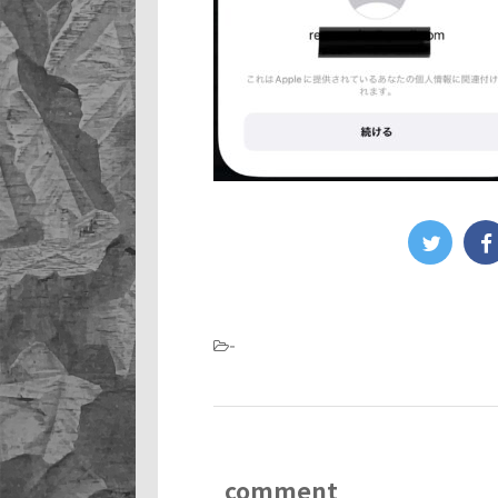
-
comment