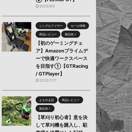
2023/8/2
シングルファザー
セール情報
商品レビュー
製品色々
【初のゲーミングチェ
ア】Amazonプライムデ
ーで快適ワークスペース
を目指す①【GTRacing
/ GTPlayer】
2023/7/17
よもやま話
商品レビュー
製品色々
【草刈り初心者】意を決
して草刈機を購入し、駐