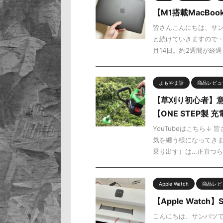
【M1搭載MacBo
皆さんこんにちは、サン
と続けていきますので・
月14日。約2週間が経過し
よもやま話
商品レビュ
【草刈り初心者】
【ONE STEP製
YouTubeはこちら↓
気を纏う様になってき
乗り出す）は…正直つらい
Apple Watch
商品レビ
【Apple Watch
こんにちは、サンバツで