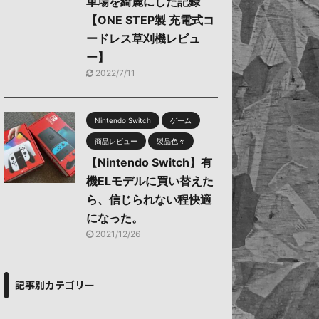
車場を綺麗にした記録
【ONE STEP製 充電式コ
ードレス草刈機レビュ
ー】
2022/7/11
Nintendo Switch
ゲーム
商品レビュー
製品色々
【Nintendo Switch】有
機ELモデルに買い替えた
ら、信じられない程快適
になった。
2021/12/26
記事別カテゴリー