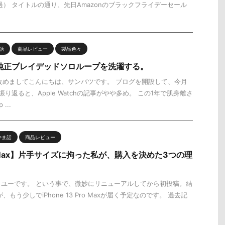
過） タイトルの通り、先日Amazonのブラックフライデーセール
話
商品レビュー
製品色々
ch】純正ブレイデッドソロループを洗濯する。
改めましてこんにちは、サンバツです。 ブログを開設して、今月
り返ると、Apple Watchの記事がやや多め。 この1年で肌身離さ
...
やま話
商品レビュー
Pro Max】片手サイズに拘った私が、購入を決めた3つの理
ユーです。 という事で、微妙にリニューアルしてから初投稿。結
が、もう少しでiPhone 13 Pro Maxが届く予定なのです。 過去記