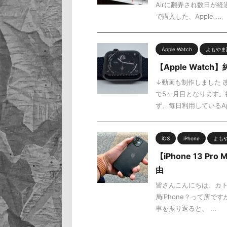
Airに翻弄され数日が経
で購入した、Apple ...
Apple Watch
よもやま
【Apple Wat
↓動画も制作しました 
で5ヶ月目となります。振
ず、毎日利用しているAp 
iOS
iPhone
よも
【iPhone 13 
由
皆さんこんにちは、カト
局iPhone？って所です
事を振り返ると、 ...