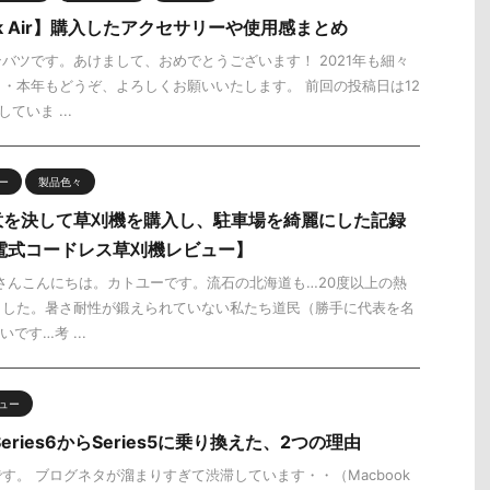
ok Air】購入したアクセサリーや使用感まとめ
バツです。あけまして、おめでとうございます！ 2021年も細々
・本年もどうぞ、よろしくお願いいたします。 前回の投稿日は12
ていま ...
ー
製品色々
意を決して草刈機を購入し、駐車場を綺麗にした記録
 充電式コードレス草刈機レビュー】
 皆さんこんにちは。カトユーです。流石の北海道も…20度以上の熱
ました。暑さ耐性が鍛えられていない私たち道民（勝手に代表を名
です…考 ...
ュー
】Series6からSeries5に乗り換えた、2つの理由
す。 ブログネタが溜まりすぎて渋滞しています・・（Macbook