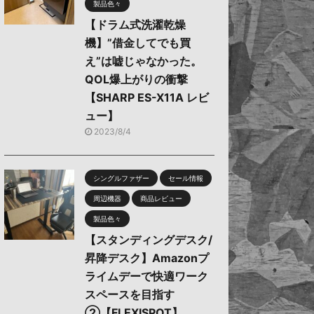
製品色々
【ドラム式洗濯乾燥
機】”借金してでも買
え”は嘘じゃなかった。
QOL爆上がりの衝撃
【SHARP ES-X11A レビ
ュー】
2023/8/4
シングルファザー
セール情報
周辺機器
商品レビュー
製品色々
【スタンディングデスク/
昇降デスク】Amazonプ
ライムデーで快適ワーク
スペースを目指す
②【FLEXISPOT】