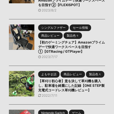
Amazonプライムデーで快適ワークスペース
を目指す②【FLEXISPOT】
2023/8/2
シングルファザー
セール情報
商品レビュー
製品色々
【初のゲーミングチェア】Amazonプライム
デーで快適ワークスペースを目指す
①【GTRacing / GTPlayer】
2023/7/17
よもやま話
商品レビュー
製品色々
【草刈り初心者】意を決して草刈機を購入
し、駐車場を綺麗にした記録【ONE STEP製
充電式コードレス草刈機レビュー】
2022/7/11
Nintendo Switch
ゲーム