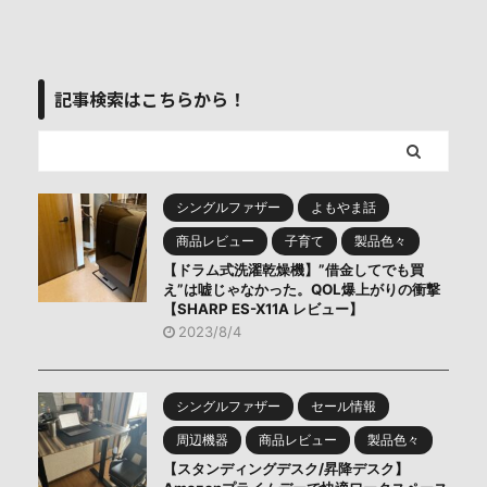
記事検索はこちらから！
シングルファザー
よもやま話
商品レビュー
子育て
製品色々
【ドラム式洗濯乾燥機】”借金してでも買
え”は嘘じゃなかった。QOL爆上がりの衝撃
【SHARP ES-X11A レビュー】
2023/8/4
シングルファザー
セール情報
周辺機器
商品レビュー
製品色々
【スタンディングデスク/昇降デスク】