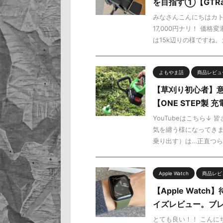
を目指す①【GTRacin
みなさんこんにちはカ
17,000円ナリ！ 価
は15k辺りの様ですね。カラ
よもやま話
商品レビュ
【草刈り初心者】
【ONE STEP製
YouTubeはこちら↓
気を纏う様になってき
乗り出す）は…正直つらい
Apple Watch
商品レビ
【Apple Wat
イズレビュー。ブ
とても良い！！ こんにち