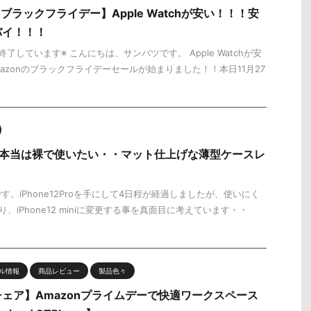
nブラックフライデー】Apple Watchが安い！！！安
バイ！！！
了しています※ こんにちは、サンバツです。 Apple Watchが安
azonのブラックフライデーセールが始まりました！！本日11月27
 Pro】本当は裸で使いたい・・マット仕上げな薄型ケースレ
。iPhone12Proを手にして4日程が経過しましたが、使いにく
、iPhone12 miniに変更する事を真面目に考えています・・
ル情報
商品レビュー
製品色々
ェア】Amazonプライムデーで快適ワークスペース