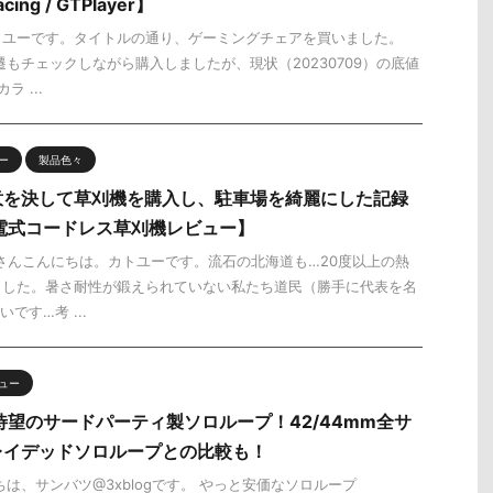
g / GTPlayer】
トユーです。タイトルの通り、ゲーミングチェアを買いました。
格変遷もチェックしながら購入しましたが、現状（20230709）の底値
 ...
ー
製品色々
意を決して草刈機を購入し、駐車場を綺麗にした記録
 充電式コードレス草刈機レビュー】
 皆さんこんにちは。カトユーです。流石の北海道も…20度以上の熱
ました。暑さ耐性が鍛えられていない私たち道民（勝手に代表を名
です…考 ...
ュー
ch】待望のサードパーティ製ソロループ！42/44mm全サ
レイデッドソロループとの比較も！
は、サンバツ@3xblogです。 やっと安価なソロループ