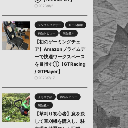
2023/8/2
シングルファザー
セール情報
商品レビュー
製品色々
【初のゲーミングチェ
ア】Amazonプライムデ
ーで快適ワークスペース
を目指す①【GTRacing
/ GTPlayer】
2023/7/17
よもやま話
商品レビュー
製品色々
【草刈り初心者】意を決
して草刈機を購入し、駐