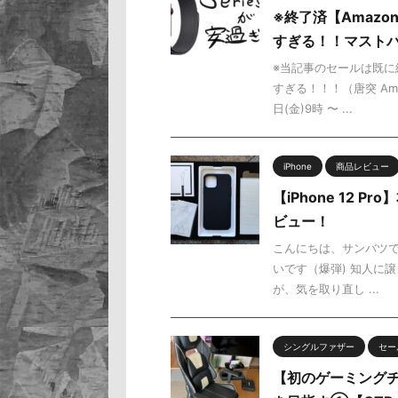
※終了済【Amazo
すぎる！！マスト
※当記事のセールは既に終
すぎる！！！（唐突 Am
日(金)9時 〜 ...
iPhone
商品レビュー
【iPhone 12
ビュー！
こんにちは、サンバツです
いです（爆弾) 知人に譲り
が、気を取り直し ...
シングルファザー
セー
【初のゲーミングチ