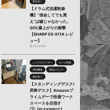
製品色々
【ドラム式洗濯乾燥
機】”借金してでも買
え”は嘘じゃなかった。
QOL爆上がりの衝撃
【SHARP ES-X11A レビ
ュー】
2023/8/4
シングルファザー
セール情報
周辺機器
商品レビュー
製品色々
【スタンディングデスク/
昇降デスク】Amazonプ
ライムデーで快適ワーク
スペースを目指す
②【FLEXISPOT】