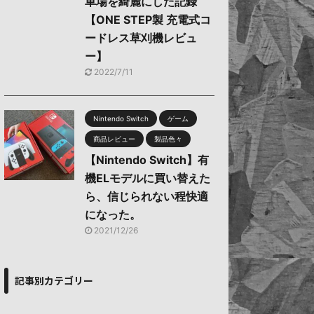
車場を綺麗にした記録
【ONE STEP製 充電式コ
ードレス草刈機レビュ
ー】
2022/7/11
Nintendo Switch
ゲーム
商品レビュー
製品色々
【Nintendo Switch】有
機ELモデルに買い替えた
ら、信じられない程快適
になった。
2021/12/26
記事別カテゴリー