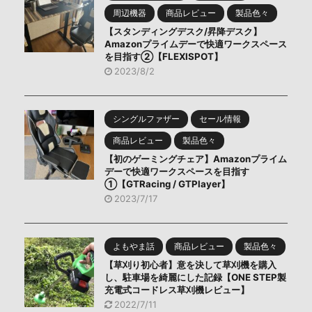
周辺機器
商品レビュー
製品色々
【スタンディングデスク/昇降デスク】
Amazonプライムデーで快適ワークスペース
を目指す②【FLEXISPOT】
2023/8/2
シングルファザー
セール情報
商品レビュー
製品色々
【初のゲーミングチェア】Amazonプライム
デーで快適ワークスペースを目指す
①【GTRacing / GTPlayer】
2023/7/17
よもやま話
商品レビュー
製品色々
【草刈り初心者】意を決して草刈機を購入
し、駐車場を綺麗にした記録【ONE STEP製
充電式コードレス草刈機レビュー】
2022/7/11