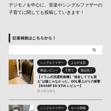
デジモノを中心に、音楽やシングルファザーの
子育てに関しても投稿していきます！
記事検索はこちらから！
シングルファザー
よもやま話
商品レビュー
子育て
製品色々
【ドラム式洗濯乾燥機】”借金してでも買
え”は嘘じゃなかった。QOL爆上がりの衝撃
【SHARP ES-X11A レビュー】
2023/8/4
シングルファザー
セール情報