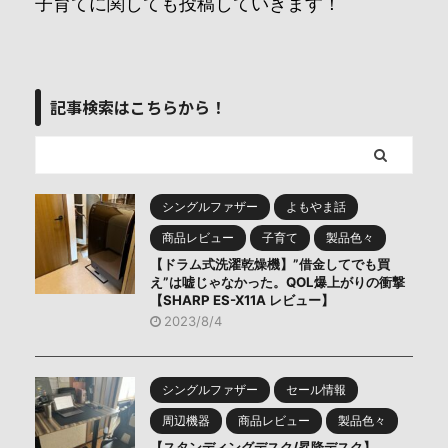
子育てに関しても投稿していきます！
記事検索はこちらから！
シングルファザー
よもやま話
商品レビュー
子育て
製品色々
【ドラム式洗濯乾燥機】”借金してでも買
え”は嘘じゃなかった。QOL爆上がりの衝撃
【SHARP ES-X11A レビュー】
2023/8/4
シングルファザー
セール情報
周辺機器
商品レビュー
製品色々
【スタンディングデスク/昇降デスク】