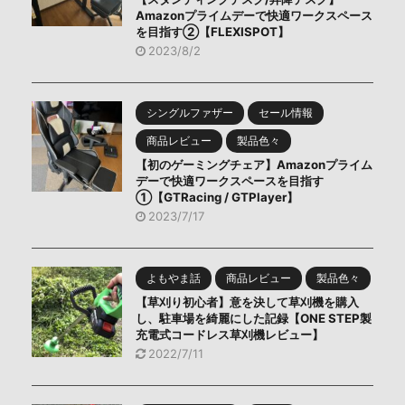
Amazonプライムデーで快適ワークスペース
を目指す②【FLEXISPOT】
2023/8/2
シングルファザー
セール情報
商品レビュー
製品色々
【初のゲーミングチェア】Amazonプライム
デーで快適ワークスペースを目指す
①【GTRacing / GTPlayer】
2023/7/17
よもやま話
商品レビュー
製品色々
【草刈り初心者】意を決して草刈機を購入
し、駐車場を綺麗にした記録【ONE STEP製
充電式コードレス草刈機レビュー】
2022/7/11