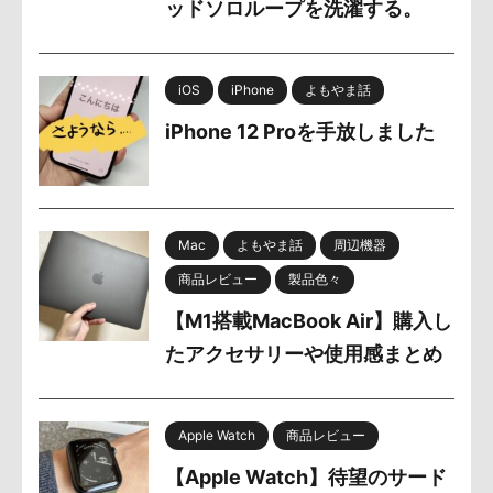
ッドソロループを洗濯する。
iOS
iPhone
よもやま話
iPhone 12 Proを手放しました
Mac
よもやま話
周辺機器
商品レビュー
製品色々
【M1搭載MacBook Air】購入し
たアクセサリーや使用感まとめ
Apple Watch
商品レビュー
【Apple Watch】待望のサード