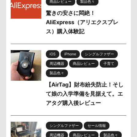
商品レビュー
製品色々
驚きの安さに悶絶！
AliExpress（アリエクスプレ
ス）購入体験記
iOS
iPhone
シングルファザー
周辺機器
商品レビュー
子育て
製品色々
【AirTag】財布紛失防止！そし
て娘の入学準備を見据えて。エ
アタグ購入後レビュー
シングルファザー
セール情報
周辺機器
商品レビュー
製品色々