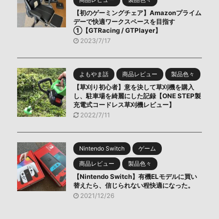
【初のゲーミングチェア】Amazonプライム
デーで快適ワークスペースを目指す
①【GTRacing / GTPlayer】
2023/7/17
よもやま話
商品レビュー
製品色々
【草刈り初心者】意を決して草刈機を購入
し、駐車場を綺麗にした記録【ONE STEP製
充電式コードレス草刈機レビュー】
2022/7/11
Nintendo Switch
ゲーム
商品レビュー
製品色々
【Nintendo Switch】有機ELモデルに買い
替えたら、信じられない程快適になった。
2021/12/26