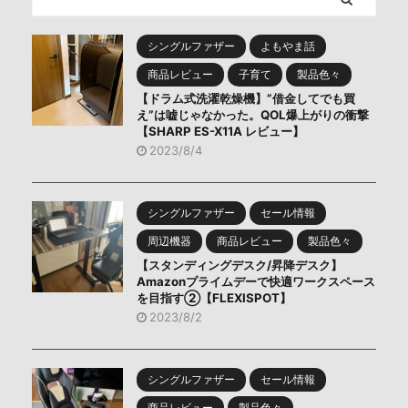
シングルファザー
よもやま話
商品レビュー
子育て
製品色々
【ドラム式洗濯乾燥機】”借金してでも買
え”は嘘じゃなかった。QOL爆上がりの衝撃
【SHARP ES-X11A レビュー】
2023/8/4
シングルファザー
セール情報
周辺機器
商品レビュー
製品色々
【スタンディングデスク/昇降デスク】
Amazonプライムデーで快適ワークスペース
を目指す②【FLEXISPOT】
2023/8/2
シングルファザー
セール情報
商品レビュー
製品色々