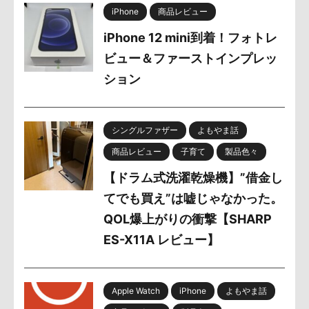
iPhone
商品レビュー
iPhone 12 mini到着！フォトレ
ビュー＆ファーストインプレッ
ション
シングルファザー
よもやま話
商品レビュー
子育て
製品色々
【ドラム式洗濯乾燥機】”借金し
てでも買え”は嘘じゃなかった。
QOL爆上がりの衝撃【SHARP
ES-X11A レビュー】
Apple Watch
iPhone
よもやま話