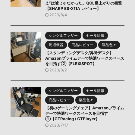
え”は嘘じゃなかった。QOL爆上がりの衝撃
【SHARP ES-X11A レビュー】
2023/8/4
シングルファザー
セール情報
周辺機器
商品レビュー
製品色々
【スタンディングデスク/昇降デスク】
Amazonプライムデーで快適ワークスペース
を目指す②【FLEXISPOT】
2023/8/2
シングルファザー
セール情報
商品レビュー
製品色々
【初のゲーミングチェア】Amazonプライム
デーで快適ワークスペースを目指す
①【GTRacing / GTPlayer】
2023/7/17