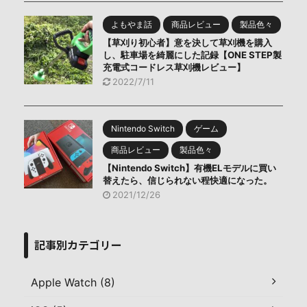
よもやま話
商品レビュー
製品色々
【草刈り初心者】意を決して草刈機を購入
し、駐車場を綺麗にした記録【ONE STEP製
充電式コードレス草刈機レビュー】
2022/7/11
Nintendo Switch
ゲーム
商品レビュー
製品色々
【Nintendo Switch】有機ELモデルに買い
替えたら、信じられない程快適になった。
2021/12/26
記事別カテゴリー
Apple Watch (8)