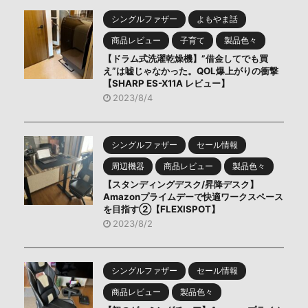
シングルファザー
よもやま話
商品レビュー
子育て
製品色々
【ドラム式洗濯乾燥機】”借金してでも買
え”は嘘じゃなかった。QOL爆上がりの衝撃
【SHARP ES-X11A レビュー】
2023/8/4
シングルファザー
セール情報
周辺機器
商品レビュー
製品色々
【スタンディングデスク/昇降デスク】
Amazonプライムデーで快適ワークスペース
を目指す②【FLEXISPOT】
2023/8/2
シングルファザー
セール情報
商品レビュー
製品色々