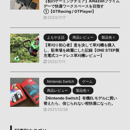
【初のゲーミングチェア】Amazonプライム
デーで快適ワークスペースを目指す
①【GTRacing / GTPlayer】
2023/7/17
よもやま話
商品レビュー
製品色々
【草刈り初心者】意を決して草刈機を購入
し、駐車場を綺麗にした記録【ONE STEP製
充電式コードレス草刈機レビュー】
2022/7/11
Nintendo Switch
ゲーム
商品レビュー
製品色々
【Nintendo Switch】有機ELモデルに買い
替えたら、信じられない程快適になった。
2021/12/26