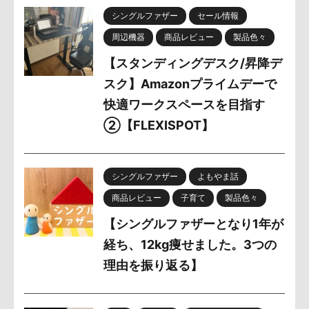
シングルファザー
セール情報
周辺機器
商品レビュー
製品色々
【スタンディングデスク/昇降デ
スク】Amazonプライムデーで
快適ワークスペースを目指す
②【FLEXISPOT】
シングルファザー
よもやま話
商品レビュー
子育て
製品色々
【シングルファザーとなり1年が
経ち、12kg痩せました。3つの
理由を振り返る】