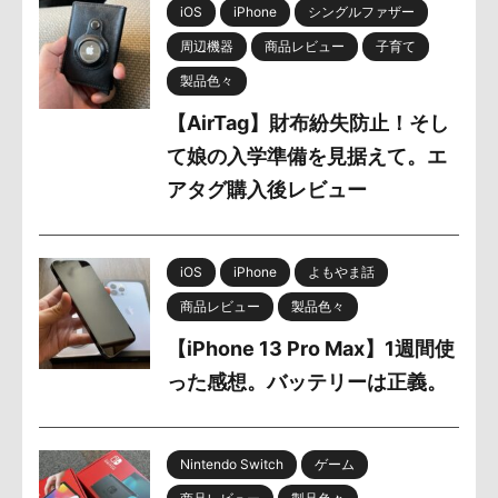
iOS
iPhone
シングルファザー
周辺機器
商品レビュー
子育て
製品色々
【AirTag】財布紛失防止！そし
て娘の入学準備を見据えて。エ
アタグ購入後レビュー
iOS
iPhone
よもやま話
商品レビュー
製品色々
【iPhone 13 Pro Max】1週間使
った感想。バッテリーは正義。
Nintendo Switch
ゲーム