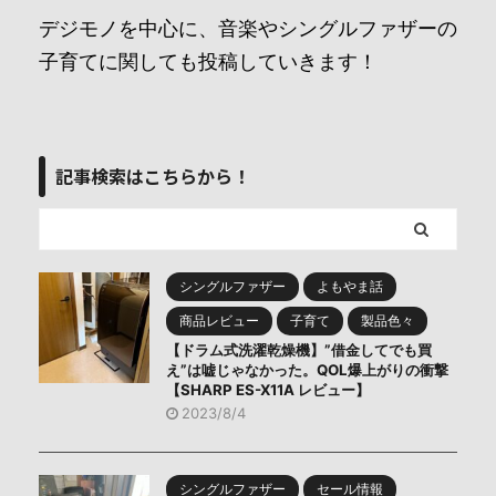
デジモノを中心に、音楽やシングルファザーの
子育てに関しても投稿していきます！
記事検索はこちらから！
シングルファザー
よもやま話
商品レビュー
子育て
製品色々
【ドラム式洗濯乾燥機】”借金してでも買
え”は嘘じゃなかった。QOL爆上がりの衝撃
【SHARP ES-X11A レビュー】
2023/8/4
シングルファザー
セール情報