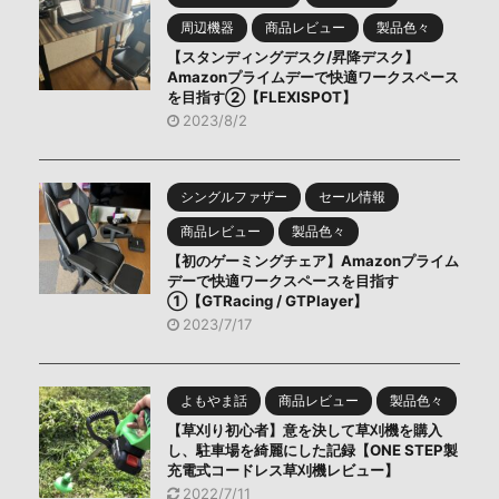
周辺機器
商品レビュー
製品色々
【スタンディングデスク/昇降デスク】
Amazonプライムデーで快適ワークスペース
を目指す②【FLEXISPOT】
2023/8/2
シングルファザー
セール情報
商品レビュー
製品色々
【初のゲーミングチェア】Amazonプライム
デーで快適ワークスペースを目指す
①【GTRacing / GTPlayer】
2023/7/17
よもやま話
商品レビュー
製品色々
【草刈り初心者】意を決して草刈機を購入
し、駐車場を綺麗にした記録【ONE STEP製
充電式コードレス草刈機レビュー】
2022/7/11