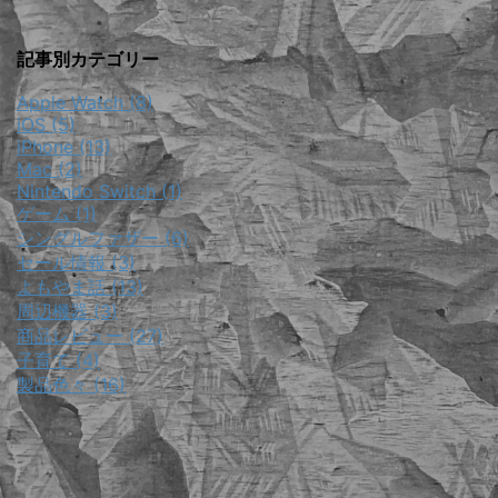
記事別カテゴリー
Apple Watch (8)
iOS (5)
iPhone (13)
Mac (2)
Nintendo Switch (1)
ゲーム (1)
シングルファザー (6)
セール情報 (3)
よもやま話 (13)
周辺機器 (3)
商品レビュー (27)
子育て (4)
製品色々 (16)