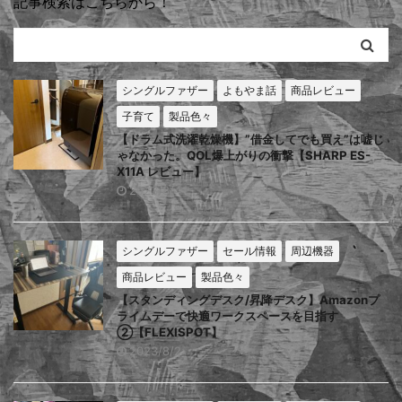
記事検索はこちらから！
シングルファザー
よもやま話
商品レビュー
子育て
製品色々
【ドラム式洗濯乾燥機】”借金してでも買え”は嘘じ
ゃなかった。QOL爆上がりの衝撃【SHARP ES-
X11A レビュー】
2023/8/4
シングルファザー
セール情報
周辺機器
商品レビュー
製品色々
【スタンディングデスク/昇降デスク】Amazonプ
ライムデーで快適ワークスペースを目指す
②【FLEXISPOT】
2023/8/2