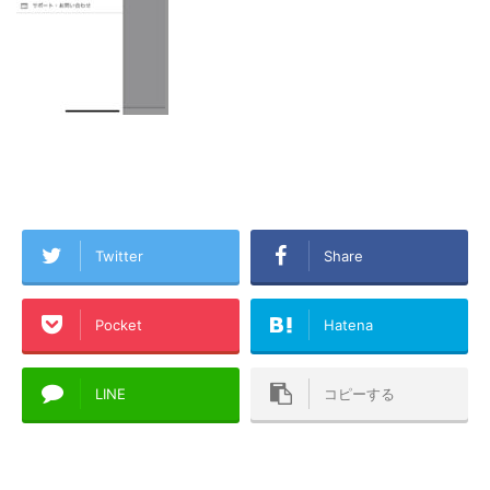
Twitter
Share
Pocket
Hatena
LINE
コピーする