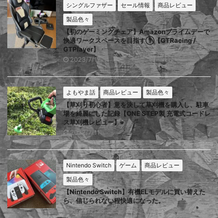
シングルファザー
セール情報
商品レビュー
製品色々
【初のゲーミングチェア】Amazonプライムデーで
快適ワークスペースを目指す①【GTRacing /
GTPlayer】
2023/7/17
よもやま話
商品レビュー
製品色々
【草刈り初心者】意を決して草刈機を購入し、駐車
場を綺麗にした記録【ONE STEP製 充電式コードレ
ス草刈機レビュー】
2022/7/11
Nintendo Switch
ゲーム
商品レビュー
製品色々
【Nintendo Switch】有機ELモデルに買い替えた
ら、信じられない程快適になった。
2021/12/26