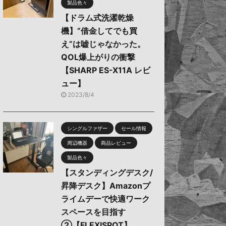
製品色々
【ドラム式洗濯乾燥
機】”借金してでも買
え”は嘘じゃなかった。
QOL爆上がりの衝撃
【SHARP ES-X11A レビ
ュー】
2023/8/4
シングルファザー
セール情報
周辺機器
商品レビュー
製品色々
【スタンディングデスク/
昇降デスク】Amazonプ
ライムデーで快適ワーク
スペースを目指す
②【FLEXISPOT】