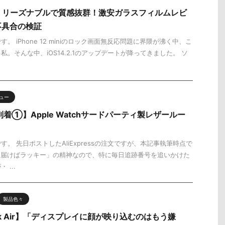
 mini】リーズナブルで質感抜群！激安ガラスフィルムレビ
不具合の検証
。 iPhone 12 miniのロック画面無反応問題に界隈が沸く中、こ
。そんな中、iOS14.2.1のアップデートが降ってきました。 ソ
ュー
から到着①】Apple Watchサードパーティ製レザールー
。 先日ポストしたAliExpressの注文ですが、本記事執筆時点で
「届けばラッキー」の精神なので、特に毎日追跡番号を追いかけた
...
製品色々
ok Air】「ディスプレイに顔が映り込むのはもう嫌