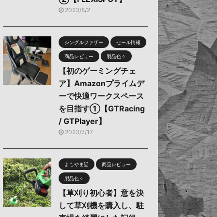
2023/8/2
シングルファザー
セール情報
商品レビュー
製品色々
【初のゲーミングチェ
ア】Amazonプライムデ
ーで快適ワークスペース
を目指す①【GTRacing
/ GTPlayer】
2023/7/17
よもやま話
商品レビュー
製品色々
【草刈り初心者】意を決
して草刈機を購入し、駐