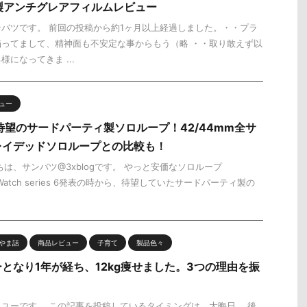
O製アンチグレアフィルムレビュー
バツです。 前回の投稿から約1ヶ月以上経過しました。・・プラ
ってまして、精神面も不安定な事からもう（略 ・・取り敢えず以
になってきま ...
ュー
ch】待望のサードパーティ製ソロループ！42/44mm全サ
レイデッドソロループとの比較も！
は、サンバツ@3xblogです。 やっと安価なソロループ
 Watch series 6発表の時から、待望していたサードパーティ製の
やま話
商品レビュー
子育て
製品色々
となり1年が経ち、12kg痩せました。3つの理由を振
ユーです。 この記事を投稿しているタイミングは、大晦日。 後