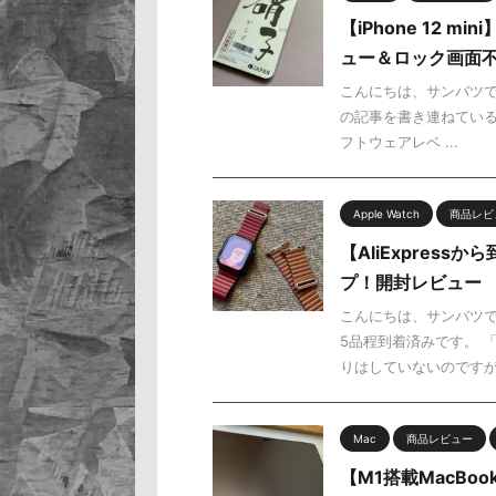
【iPhone 12
ュー＆ロック画面
こんにちは、サンバツです
の記事を書き連ねている私
フトウェアレベ ...
Apple Watch
商品レビ
【AliExpress
プ！開封レビュー
こんにちは、サンバツです
5品程到着済みです。 
りはしていないのですが・ 
Mac
商品レビュー
【M1搭載MacBo