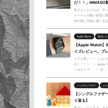
だ！！」NIMAS
皆さんこんにちは、サン
イベートが酷い状況に陥
前の様に元気に過ごせる様
Apple Watch
商品レビ
【Apple Wat
イズレビュー。ブ
とても良い！！ こんにち
が！！！！ ・・Apple
ソロループ・・！ 何 ...
シングルファザー
よも
【シングルファザー
り返る】
皆さんこんにちは、カト