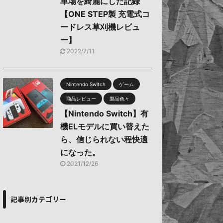
車場を綺麗にした記録
【ONE STEP製 充電式コ
ードレス草刈機レビュ
ー】
2022/7/11
Nintendo Switch
ゲーム
商品レビュー
製品色々
【Nintendo Switch】有
機ELモデルに買い替えた
ら、信じられない程快適
になった。
2021/12/26
記事別カテゴリー