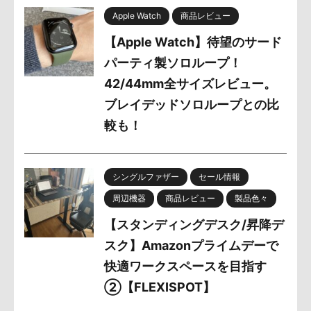
Apple Watch
商品レビュー
【Apple Watch】待望のサード
パーティ製ソロループ！
42/44mm全サイズレビュー。
ブレイデッドソロループとの比
較も！
シングルファザー
セール情報
周辺機器
商品レビュー
製品色々
【スタンディングデスク/昇降デ
スク】Amazonプライムデーで
快適ワークスペースを目指す
②【FLEXISPOT】