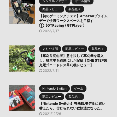
シングルファザー
セール情報
商品レビュー
製品色々
【初のゲーミングチェア】Amazonプライム
デーで快適ワークスペースを目指す
①【GTRacing / GTPlayer】
2023/7/17
よもやま話
商品レビュー
製品色々
【草刈り初心者】意を決して草刈機を購入
し、駐車場を綺麗にした記録【ONE STEP製
充電式コードレス草刈機レビュー】
2022/7/11
Nintendo Switch
ゲーム
商品レビュー
製品色々
【Nintendo Switch】有機ELモデルに買い
替えたら、信じられない程快適になった。
2021/12/26