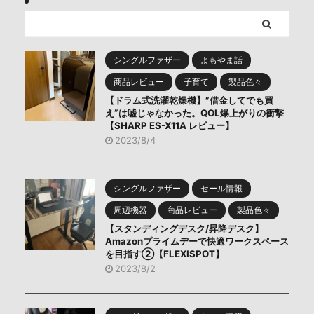
シングルファザー
よもやま話
商品レビュー
子育て
製品色々
【ドラム式洗濯乾燥機】”借金してでも買
え”は嘘じゃなかった。QOL爆上がりの衝撃
【SHARP ES-X11A レビュー】
2023/8/4
シングルファザー
セール情報
周辺機器
商品レビュー
製品色々
【スタンディングデスク/昇降デスク】
Amazonプライムデーで快適ワークスペース
を目指す②【FLEXISPOT】
2023/8/2