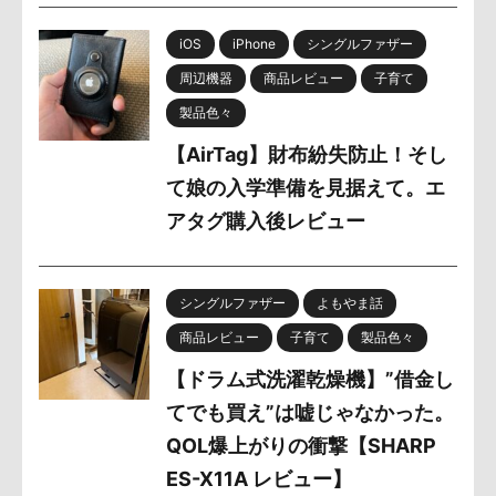
iOS
iPhone
シングルファザー
周辺機器
商品レビュー
子育て
製品色々
【AirTag】財布紛失防止！そし
て娘の入学準備を見据えて。エ
アタグ購入後レビュー
シングルファザー
よもやま話
商品レビュー
子育て
製品色々
【ドラム式洗濯乾燥機】”借金し
てでも買え”は嘘じゃなかった。
QOL爆上がりの衝撃【SHARP
ES-X11A レビュー】