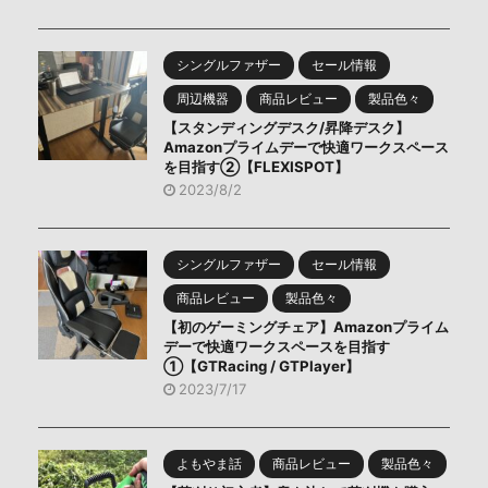
シングルファザー
セール情報
周辺機器
商品レビュー
製品色々
【スタンディングデスク/昇降デスク】
Amazonプライムデーで快適ワークスペース
を目指す②【FLEXISPOT】
2023/8/2
シングルファザー
セール情報
商品レビュー
製品色々
【初のゲーミングチェア】Amazonプライム
デーで快適ワークスペースを目指す
①【GTRacing / GTPlayer】
2023/7/17
よもやま話
商品レビュー
製品色々