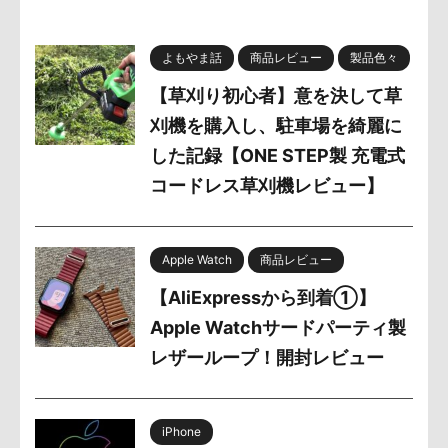
よもやま話
商品レビュー
製品色々
【草刈り初心者】意を決して草
刈機を購入し、駐車場を綺麗に
した記録【ONE STEP製 充電式
コードレス草刈機レビュー】
Apple Watch
商品レビュー
【AliExpressから到着①】
Apple Watchサードパーティ製
レザーループ！開封レビュー
iPhone