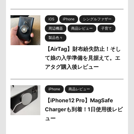
iOS
iPhone
シングルファザー
周辺機器
商品レビュー
子育て
製品色々
【AirTag】財布紛失防止！そし
て娘の入学準備を見据えて。エ
アタグ購入後レビュー
iPhone
商品レビュー
【iPhone12 Pro】MagSafe
Chargerも到着！1日使用後レビ
ュー