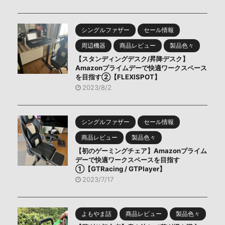
シングルファザー
セール情報
周辺機器
商品レビュー
製品色々
【スタンディングデスク/昇降デスク】
Amazonプライムデーで快適ワークスペース
を目指す②【FLEXISPOT】
2023/8/2
シングルファザー
セール情報
商品レビュー
製品色々
【初のゲーミングチェア】Amazonプライム
デーで快適ワークスペースを目指す
①【GTRacing / GTPlayer】
2023/7/17
よもやま話
商品レビュー
製品色々