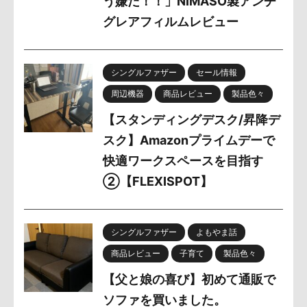
う嫌だ！！」NIMASO製アンチ
グレアフィルムレビュー
シングルファザー
セール情報
周辺機器
商品レビュー
製品色々
【スタンディングデスク/昇降デ
スク】Amazonプライムデーで
快適ワークスペースを目指す
②【FLEXISPOT】
シングルファザー
よもやま話
商品レビュー
子育て
製品色々
【父と娘の喜び】初めて通販で
ソファを買いました。