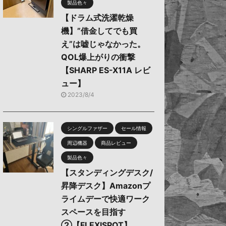
製品色々
【ドラム式洗濯乾燥
機】”借金してでも買
え”は嘘じゃなかった。
QOL爆上がりの衝撃
【SHARP ES-X11A レビ
ュー】
2023/8/4
シングルファザー
セール情報
周辺機器
商品レビュー
製品色々
【スタンディングデスク/
昇降デスク】Amazonプ
ライムデーで快適ワーク
スペースを目指す
②【FLEXISPOT】