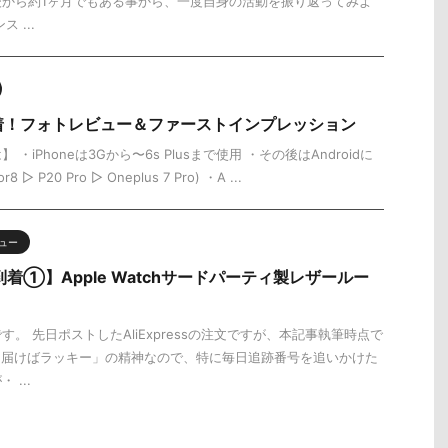
後から約1ヶ月でもある事から、一度自身の活動を振り返ってみよ
 ...
mini到着！フォトレビュー＆ファーストインプレッション
・iPhoneは3Gから〜6s Plusまで使用 ・その後はAndroidに
 ▷ P20 Pro ▷ Oneplus 7 Pro) ・A ...
ュー
から到着①】Apple Watchサードパーティ製レザールー
。 先日ポストしたAliExpressの注文ですが、本記事執筆時点で
「届けばラッキー」の精神なので、特に毎日追跡番号を追いかけた
...