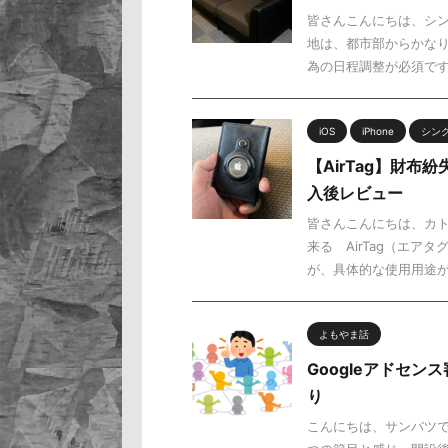
皆さんこんにちは、シン
地は、都市部からかなり
為の日程調整が必須です。
iOS
iPhone
シン
【AirTag】財
入後レビュー
皆さんこんにちは、カト
来る AirTag（エ
が、具体的な使用用途が思
よもやま話
Googleアドセ
り
こんにちは、サンバツです