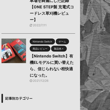
車場を綺麗にした記録
【ONE STEP製 充電式コ
ードレス草刈機レビュ
ー】
2022/7/11
Nintendo Switch
ゲーム
商品レビュー
製品色々
【Nintendo Switch】有
機ELモデルに買い替えた
ら、信じられない程快適
になった。
2021/12/26
記事別カテゴリー