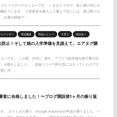
グルファザーのカトユーです。 いきなりですが。私と娘の住む土
離れています。 大型家具を購入して運んで頂くには、受け取りの
仕事の関係で ...
グルファザー
周辺機器
商品レビュー
子育て
製品色々
布紛失防止！そして娘の入学準備を見据えて。エアタグ購
ユーです。 この度、iOSの「探す」アプリで紛失物を探す事の出
アタグ）を購入しました。 …勿論リリース時も気にはなっていたのです
い浮 ...
ンス審査に合格しました！〜ブログ開設後1ヶ月の振り返
、 タイトルの通り、Google Adsenceの申請が通りました。一