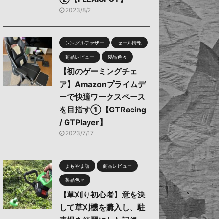
2023/8/2
シングルファザー
セール情報
商品レビュー
製品色々
【初のゲーミングチェ
ア】Amazonプライムデ
ーで快適ワークスペース
を目指す①【GTRacing
/ GTPlayer】
2023/7/17
よもやま話
商品レビュー
製品色々
【草刈り初心者】意を決
して草刈機を購入し、駐