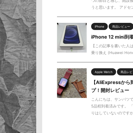
つの節目と感じ、開設
うと思います。 アドセンス
iPhone
商品レビュー
iPhone 12 
【この記事を書いた人は】 
乗り換え (Huawei Honor8
Apple Watch
商品レビ
【AliExpress
プ！開封レビュー
こんにちは、サンバツです
5品程到着済みです。 
りはしていないのですが・ 