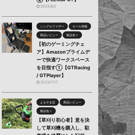
2023/8/2
シングルファザー
セール情報
商品レビュー
製品色々
【初のゲーミングチェ
ア】Amazonプライムデ
ーで快適ワークスペース
を目指す①【GTRacing
/ GTPlayer】
2023/7/17
よもやま話
商品レビュー
製品色々
【草刈り初心者】意を決
して草刈機を購入し、駐