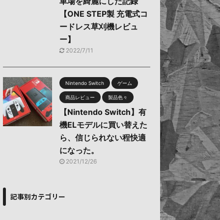
車場を綺麗にした記録
【ONE STEP製 充電式コ
ードレス草刈機レビュ
ー】
2022/7/11
Nintendo Switch
ゲーム
商品レビュー
製品色々
【Nintendo Switch】有
機ELモデルに買い替えた
ら、信じられない程快適
になった。
2021/12/26
記事別カテゴリー