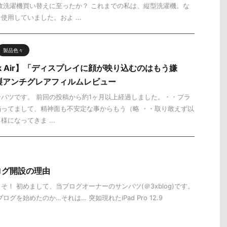
故洗濯機買い替えに至ったか？ これまでの私は、縦型洗濯機。な
用していました。およ ...
製品色々
ok Air】「ディスプレイに顔が映り込むのはもう嫌
O製アンチグレアフィルムレビュー
バツです。 前回の投稿から約1ヶ月以上経過しました。・・プラ
ってまして、精神面も不安定な事からもう（略 ・・取り敢えず以
になってきま ...
ログ開設の理由
！ 初めまして、当ブログオーナーのサンバツ(＠3xblog)です。
グを始めたのか…それは… 突如現れたiPad Pro 12.9