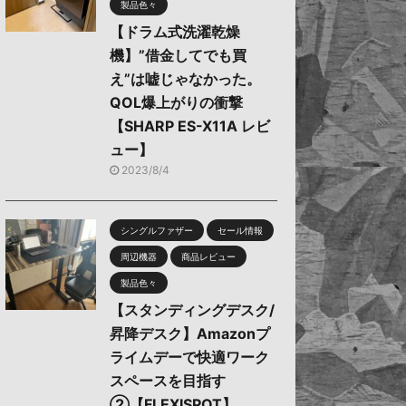
製品色々
【ドラム式洗濯乾燥
機】”借金してでも買
え”は嘘じゃなかった。
QOL爆上がりの衝撃
【SHARP ES-X11A レビ
ュー】
2023/8/4
シングルファザー
セール情報
周辺機器
商品レビュー
製品色々
【スタンディングデスク/
昇降デスク】Amazonプ
ライムデーで快適ワーク
スペースを目指す
②【FLEXISPOT】