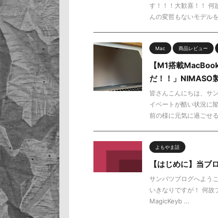
す！！！大歓喜！！ 何
んの変哲もないモデルを使
Mac
商品レビュー
【M1搭載MacBo
だ！！」NIMAS
皆さんこんにちは、サン
イベートが酷い状況に陥
前の様に元気に過ごせる様
よもやま話
【はじめに】当ブ
サンバツブログへようこそ
いきなりですが！ 何故ブロ
MagicKeyb ...