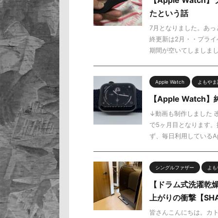
【Apple Wat
たという話
7月となりました。あっ
終更新は2月・・プライ
期間が空いてしましました
Apple Watch
よもやま
【Apple Wat
↓動画も制作しました 
で5ヶ月目となります。振
ず、毎日利用しているAp 
シングルファザー
よも
【ドラム式洗濯乾燥
上がりの衝撃【SHAR
皆さんこんにちは。カ