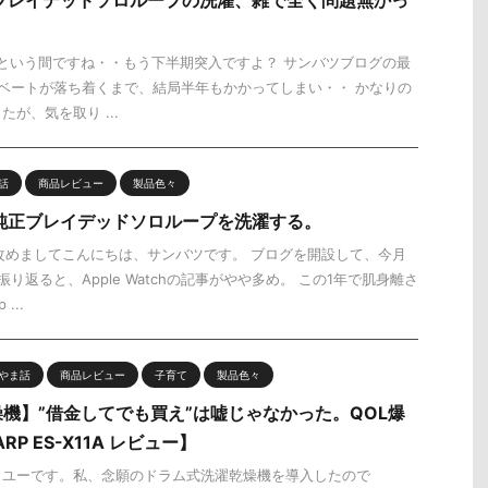
ch】ブレイデッドソロループの洗濯、雑で全く問題無かっ
という間ですね・・もう下半期突入ですよ？ サンバツブログの最
ベートが落ち着くまで、結局半年もかかってしまい・・ かなりの
が、気を取り ...
話
商品レビュー
製品色々
ch】純正ブレイデッドソロループを洗濯する。
改めましてこんにちは、サンバツです。 ブログを開設して、今月
り返ると、Apple Watchの記事がやや多め。 この1年で肌身離さ
...
やま話
商品レビュー
子育て
製品色々
機】”借金してでも買え”は嘘じゃなかった。QOL爆
P ES-X11A レビュー】
トユーです。私、念願のドラム式洗濯乾燥機を導入したので