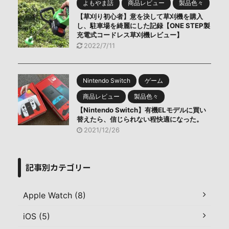
よもやま話
商品レビュー
製品色々
【草刈り初心者】意を決して草刈機を購入
し、駐車場を綺麗にした記録【ONE STEP製
充電式コードレス草刈機レビュー】
2022/7/11
Nintendo Switch
ゲーム
商品レビュー
製品色々
【Nintendo Switch】有機ELモデルに買い
替えたら、信じられない程快適になった。
2021/12/26
記事別カテゴリー
Apple Watch (8)
iOS (5)